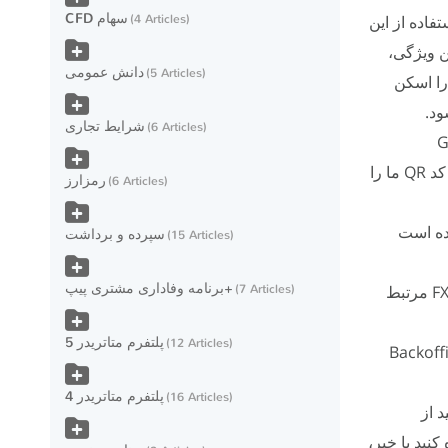
CFD سهام
فاده از این
4 Articles
دن این ویژگی،
دانش عمومی
5 Articles
نید آن را اسکن
شود.
شرایط تجاری
6 Articles
 برنامه Google
Authenticator خود را باز کنید، روی نماد + بزنید. گزینه‌ای به شما داده می‌شود که یا کد QR ما را
رمزارز
6 Articles
شده است
سپرده و برداشت
15 Articles
برنامه وفاداری مشتری پیپ+
7. آن را با عنوان FXChoice یا هر نامی که به شما کمک می‌کند کدها را با FXChoice مرتبط
7 Articles
پلتفرم متاتریدر 5
12 Articles
 رقمی را از برنامه Google Authenticator در کادر Backoffice
پلتفرم متاتریدر 4
16 Articles
 از
ده کنید یا خیر،