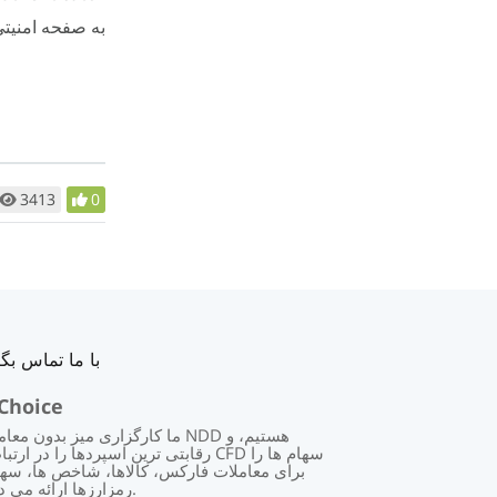
به صفحه امنیتی در Backoffice برگردید، سپس دکمه ذخی
3413
0
با ما تماس بگی
Choice
ما کارگزاری میز بدون معاملات NDD هست
رقابتی ترین اسپردها را در ارتباط با CFD سهام 
برای معاملات فارکس، کالاها، شاخص ها، سها
رمزارزها ارائه می دهیم.