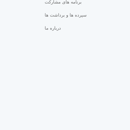
برنامه های مشارکت
چگونه می‌توانم اهرم را تغییر دهم؟
سپرده ها و برداشت ها
درباره ما
6 Articles
درباره ما
حساب ها
25 Articles
مقالات پرطرفدار «مرکز راهنمایی»
درصورت گم/فراموش کردن گذرواژه
«کابین شخصی» چگونه می‌توانم آن را
بازیابی کنم؟
2247
1
آیا شما تحت نظارت هستید؟
3177
0
«پشتیبانی مشتریان» چه زمان‌هایی در
دسترس است؟