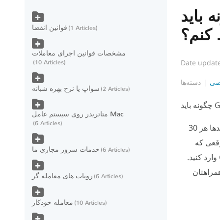
Google Authentic را
قوانین انقضا
1 Articles
 کنم؟
مشخصات قوانین اجرای معاملات
Date updat
10 Articles
صی
دسته‌ها
سواپ یا نرخ بهره شبانه
2 Articles
متاتریدر روی سیستم عامل Mac
6 Articles
Google Authenticator برنامه‌ای در تلفن یا تبلت است که کد امنیتی تولید می‌کند. کدها هر 30
وقعی که
خدمات سرور مجازی ما
6 Articles
مراهتان
روبات های معامله گر
6 Articles
معامله خودکار
10 Articles