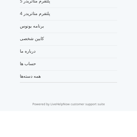
پلتفرم متاتریدر 5
پلتفرم متاتریدر 4
برنامه بونوس
کابین شخصی
درباره ما
حساب ها
همه دسته‌ها
Powered by LiveHelpNow customer support suite