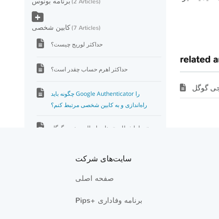
برنامه بونوس
2 Articles
کابین شخصی
7 Articles
حداکثر لوریج چیست؟
related a
حداکثر اهرم حساب چقدر است؟
چگونه باید Google Authenticator را
راه‌اندازی و به کابین شخصی مرتبط کنم؟
چرا با خطای «برنامه اصالت‌سنجی گوگل»
(Google Authenticator) مواجه می‌شوم؟
سایت‌های شرکت
درصورت گم/فراموش کردن گذرواژه «کابین
شخصی» چگونه می‌توانم آن را بازیابی کنم؟
صفحه اصلی
چگونه می‌توانم گذرواژه «کابین شخصی» را
Pips+ برنامه وفاداری
تغییر دهم؟