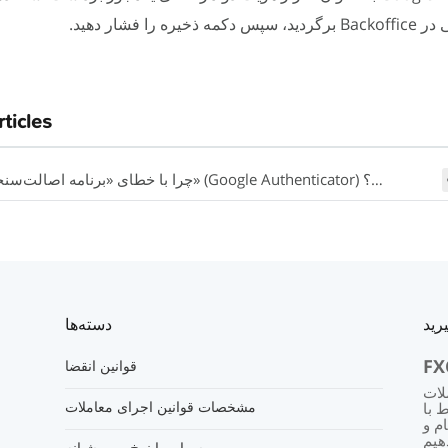
ره را فشار دهید.
rticles
چرا با خطای «برنامه اصالت‌سنجی گوگل» (Google Authenticator) مواجه می‌شوم؟
رید
دسته‌ها
FX
قوانین انقضا
یم، و
مشخصات قوانین اجرای معاملات
ها را
م و
سواپ یا نرخ بهره شبانه