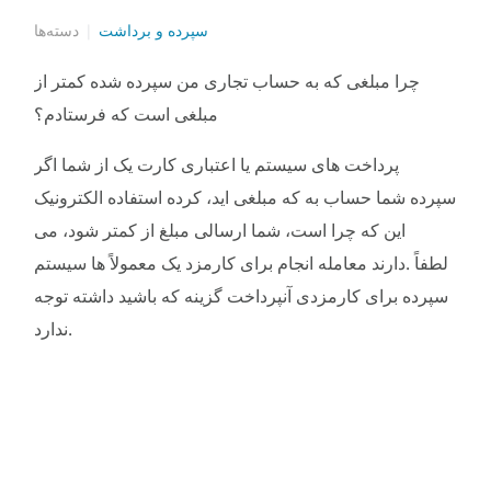
سپرده و برداشت
دسته‌ها
چرا مبلغی که به حساب تجاری من سپرده شده کمتر از
مبلغی است که فرستادم؟
پرداخت
های
سیستم
یا
اعتباری
کارت
یک
از
شما
اگر
سپرده
شما
حساب
به
که
مبلغی
اید،
کرده
استفاده
الکترونیک
این
که
چرا
است،
شما
ارسالی
مبلغ
از
کمتر
شود،
می
لطفاً
.
دارند
معامله
انجام
برای
کارمزد
یک
معمولاً
ها
سیستم
سپرده
برای
کارمزدی
آنپرداخت
گزینه
که
باشید
داشته
توجه
.
ندارد