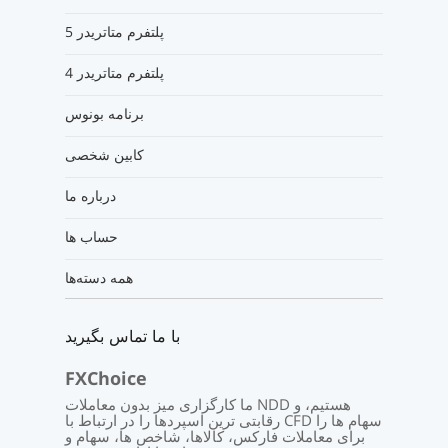
پلتفرم متاتریدر 5
پلتفرم متاتریدر 4
برنامه بونوس
کابین شخصی
درباره ما
حساب ها
همه دسته‌ها
با ما تماس بگیرید
FXChoice
ما کارگزاری میز بدون معاملات NDD هستیم، و
رقابتی ترین اسپردها را در ارتباط با CFD سهام ها را
برای معاملات فارکس، کالاها، شاخص ها، سهام و