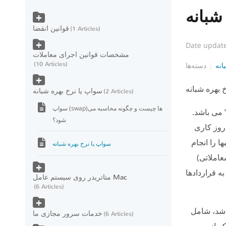
شبانه
قوانین انقضا
1 Articles
Date updat
مشخصات قوانین اجرای معاملات
10 Articles
انه
دسته‌ها
 بهره شبانه
سواپ یا نرخ بهره شبانه
2 Articles
سواپ (swap)ها چیست و چگونه محاسبه می
 می باشد.
شود؟
روز کاری
 را انجام
سواپ یا نرخ بهره شبانه
23:59:5 (به وقت سرور معاملاتی)
 قراردادها
متاتریدر روی سیستم عامل Mac
6 Articles
اشد، شامل
خدمات سرور مجازی ما
6 Articles
ه از