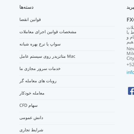
رید
دسته‌ها
FX
قوانین انقضا
یم، و
مشخصات قوانین اجرای معاملات
ها را
م و
سواپ یا نرخ بهره شبانه
New
Mil
متاتریدر روی سیستم عامل Mac
Cit
+52
خدمات سرور مجازی ما
inf
روبات های معامله گر
معامله خودکار
CFD سهام
دانش عمومی
شرایط تجاری