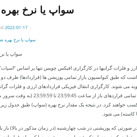
سواپ یا نرخ بهره 
ed
2022-01-17
سواپ یا نرخ بهره شب
سواپ یا نرخ
ارز و فلزات گرانبها در کارگزاری افیکس چویس تنها بر اساس “اسپات”
است که طبق کنوانسیون بازار تمامی پوزیشن ها (قراردادها) ظرف دو 
یه می شوند. کارگزاری انتقال فیزیکی قراردادهای ارزی و فلزات گرانبها
نداده و بنابراین تمامی قراردهای باز از ساعت 23:59:45 تا 9
 خواهند کرد. در نتیجه یک مقدار نرخ بهره (سواپ) طبق جدول زیر به
ها کاسته) می شود.
در صورتی که پوزیشنی در شب چهارشنبه (در زمان مذکور در بالا) باز ب
 مقداری که در جدول ذکر شده است می شود. چرا که برای قراردادی ک